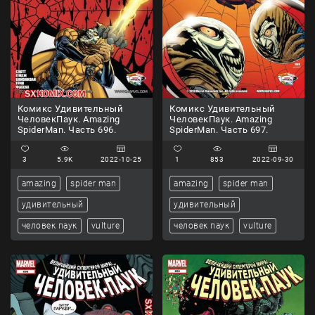
Комикс Удивительный
Комикс Удивительный
ЧеловекПаук. Amazing
ЧеловекПаук. Amazing
SpiderMan. Часть 696.
SpiderMan. Часть 697.
3
5.9K
2022-10-25
1
853
2022-09-30
amazing
spider man
amazing
spider man
удивительный
удивительный
человек паук
vulture
человек паук
vulture