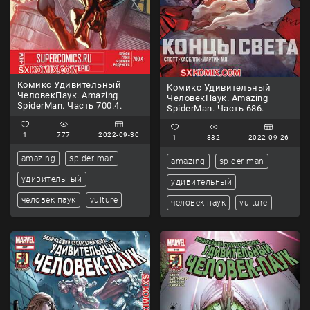
Комикс Удивительный
Комикс Удивительный
ЧеловекПаук. Amazing
ЧеловекПаук. Amazing
SpiderMan. Часть 700.4.
SpiderMan. Часть 686.
1
777
2022-09-30
1
832
2022-09-26
amazing
spider man
amazing
spider man
удивительный
удивительный
человек паук
vulture
человек паук
vulture