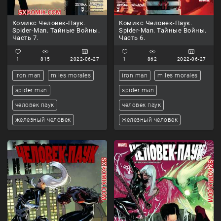
Комикс Человек-Паук.
Комикс Человек-Паук.
Spider-Man. Тайные Войны.
Spider-Man. Тайные Войны.
Часть 7.
Часть 6.
1
815
2022-06-27
1
862
2022-06-27
iron man
miles morales
iron man
miles morales
spider man
spider man
человек паук
человек паук
железный человек
железный человек