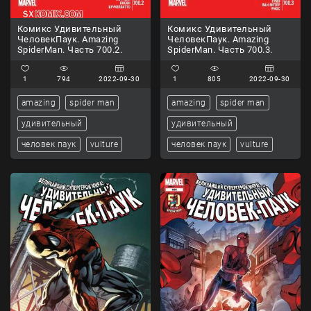
Комикс Удивительный
Комикс Удивительный
ЧеловекПаук. Amazing
ЧеловекПаук. Amazing
SpiderMan. Часть 700.2.
SpiderMan. Часть 700.3.
1
794
2022-09-30
1
805
2022-09-30
amazing
spider man
amazing
spider man
удивительный
удивительный
человек паук
vulture
человек паук
vulture