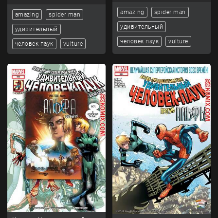
amazing
spider man
amazing
spider man
удивительный
удивительный
человек паук
vulture
человек паук
vulture