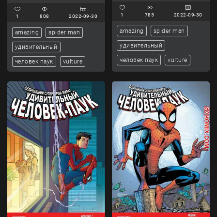
1
785
2022-09-30
1
808
2022-09-30
amazing
spider man
amazing
spider man
удивительный
удивительный
человек паук
vulture
человек паук
vulture