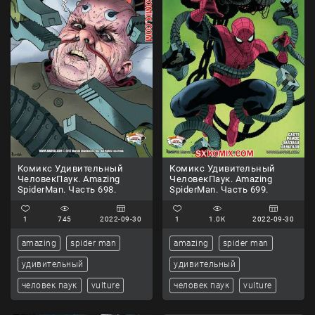
Комикс Удивительный
Комикс Удивительный
ЧеловекПаук. Amazing
ЧеловекПаук. Amazing
SpiderMan. Часть 698.
SpiderMan. Часть 699.
1
745
2022-09-30
1
1.0K
2022-09-30
amazing
spider man
amazing
spider man
удивительный
удивительный
человек паук
vulture
человек паук
vulture