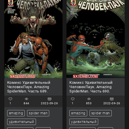
Комикс Удивительный
Комикс Удивительный
ЧеловекПаук. Amazing
ЧеловекПаук. Amazing
SpiderMan. Часть 689.
SpiderMan. Часть 690.
1
844
2022-09-26
1
853
2022-09-26
amazing
spider man
amazing
spider man
удивительный
удивительный