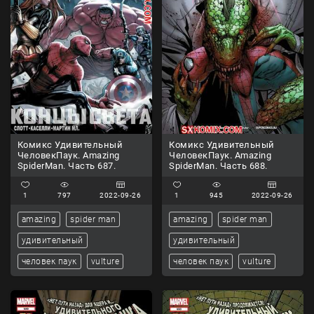
Комикс Удивительный
Комикс Удивительный
ЧеловекПаук. Amazing
ЧеловекПаук. Amazing
SpiderMan. Часть 687.
SpiderMan. Часть 688.
1
797
2022-09-26
1
945
2022-09-26
amazing
spider man
amazing
spider man
удивительный
удивительный
человек паук
vulture
человек паук
vulture