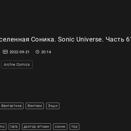
еленная Соника. Sonic Universe. Часть 6
2022-09-21
20:14
Archie Comics
Фантастика
Фэнтези
Экшн
nic
tails
доктор эггман
соник
тор