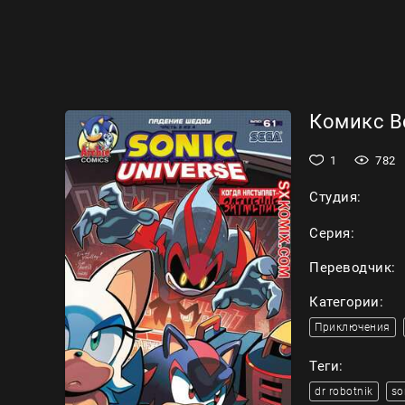
Комикс Вс
1
782
Студия:
Серия:
Переводчик:
Категории:
Приключения
Теги:
dr robotnik
so