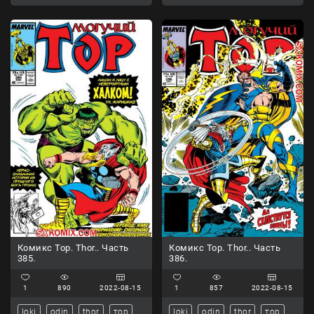
Комикс Тор. Thor.. Часть
Комикс Тор. Thor.. Часть
385.
386.
1
890
2022-08-15
1
857
2022-08-15
loki
odin
thor
тор
loki
odin
thor
тор