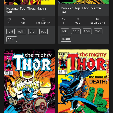
Комикс Тор. Thor.. Часть
Комикс Тор. Thor.. Часть
341.
340.
1
908
2022-08-11
1
885
2022-08-11
loki
odin
thor
тор
loki
odin
thor
тор
один
один