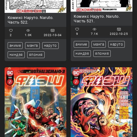
Комикс Наруто. Naruto.
Комикс Наруто. Naruto.
Часть 521.
Часть 522.
9
7.1K
2022-10-25
2
1.0K
2022-10-04
аниме
манга
наруто
аниме
манга
наруто
ниндзя
япония
ниндзя
япония