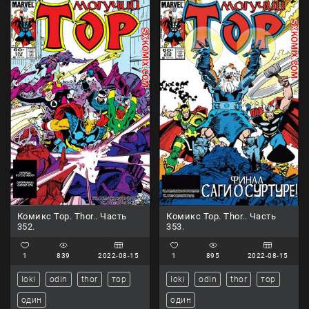
Комикс Тор. Thor.. Часть
Комикс Тор. Thor.. Часть
352.
353.
1
839
2022-08-15
1
895
2022-08-15
loki
odin
thor
тор
loki
odin
thor
тор
один
один