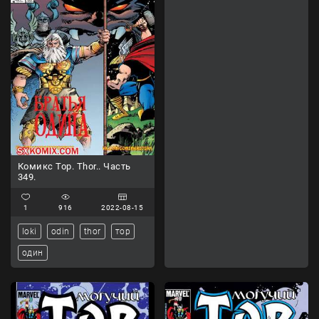
Комикс Тор. Thor.. Часть
349.
1
916
2022-08-15
loki
odin
thor
тор
один