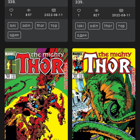
338.
339.
1
857
2022-08-11
1
827
2022-08-11
loki
odin
thor
тор
loki
odin
thor
тор
один
один