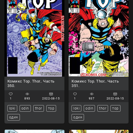
Комикс Тор. Thor.. Часть
Комикс Тор. Thor.. Часть
350.
351.
1
893
2022-08-15
1
937
2022-08-15
loki
odin
thor
тор
loki
odin
thor
тор
один
один