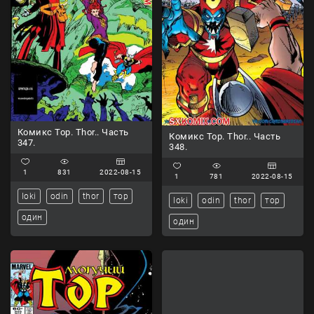
Комикс Тор. Thor.. Часть
Комикс Тор. Thor.. Часть
347.
348.
1
831
2022-08-15
1
781
2022-08-15
loki
odin
thor
тор
loki
odin
thor
тор
один
один