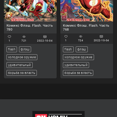
Комикс Флэш. Flash. Часть
Комикс Флэш. Flash. Часть
768
780
1
724
2022-10-04
1
721
2022-10-04
flash
флэш
flash
флэш
холодное оружие
холодное оружие
удивительный
удивительный
борьба за власть
борьба за власть