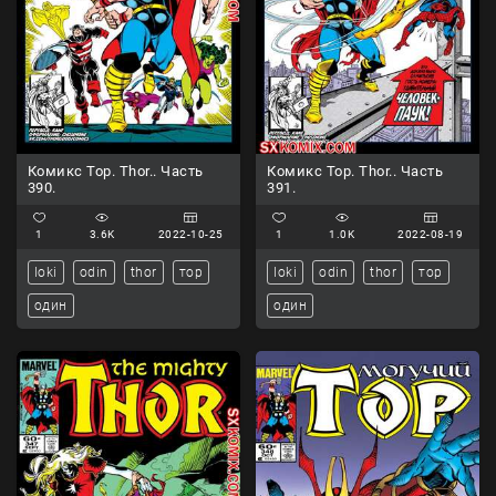
Комикс Тор. Thor.. Часть
Комикс Тор. Thor.. Часть
390.
391.
1
3.6K
2022-10-25
1
1.0K
2022-08-19
loki
odin
thor
тор
loki
odin
thor
тор
один
один