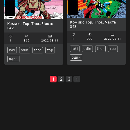
Комикс Тор. Thor.. Часть
Комикс Тор. Thor.. Часть
343.
342.
1
799
2022-08-11
1
866
2022-08-11
loki
odin
thor
тор
loki
odin
thor
тор
один
один
1
2
3