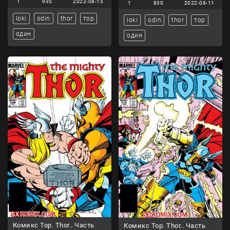
1
935
2022-08-15
1
830
2022-08-11
loki
odin
thor
тор
loki
odin
thor
тор
один
один
Комикс Тор. Thor.. Часть
Комикс Тор. Thor.. Часть