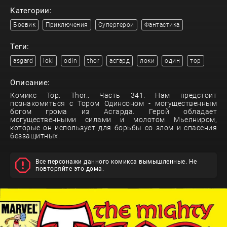
Категории:
Боевик
Приключения
Супергерои
Фантастика
Теги:
asgard
loki
odin
thor
асгард
локи
один
тор
Описание:
Комикс Тор. Thor.. Часть 341. Нам предстоит
познакомиться с Тором Одинсоном - могущественным
богом грома из Асгарда. Герой обладает
могущественными силами и молотом Мьелниром,
которые он использует для борьбы со злом и спасения
беззащитных.
Все персонажи данного комикса вымышленные. Не
повторяйте это дома.