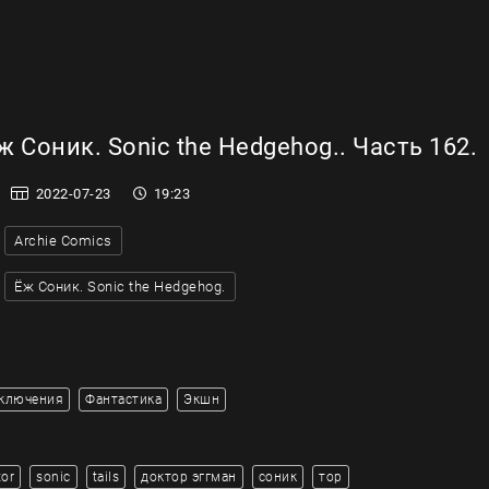
 Соник. Sonic the Hedgehog.. Часть 162.
2022-07-23
19:23
Archie Comics
Ёж Соник. Sonic the Hedgehog.
ключения
Фантастика
Экшн
tor
sonic
tails
доктор эггман
соник
тор