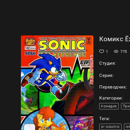
Комикс Ёж
1
775
Студия:
Серия:
Переводчик:
Категории:
Комедия
При
Теги:
dr robotnik
ro