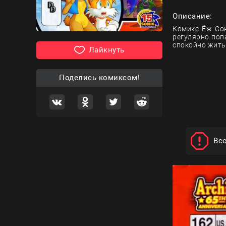
Описание:
Комикс Ёж Сон
регулярно поп
спокойно жить
Лайкнуть
Поделись комиксом!
Вс