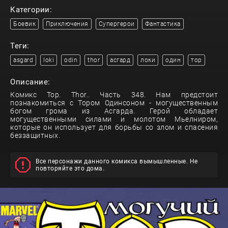
Категории:
Боевик
Приключения
Супергерои
Фантастика
Теги:
asgard
loki
odin
thor
асгард
локи
один
тор
Описание:
Комикс Тор. Thor.. Часть 348. Нам предстоит
познакомиться с Тором Одинсоном - могущественным
богом грома из Асгарда. Герой обладает
могущественными силами и молотом Мьелниром,
которые он использует для борьбы со злом и спасения
беззащитных.
Все персонажи данного комикса вымышленные. Не
повторяйте это дома.