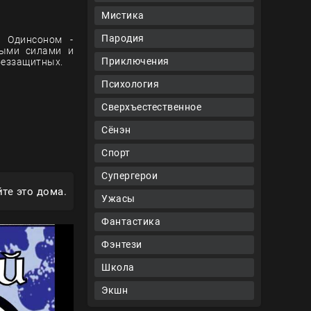
Мистика
Пародия
м Одинсоном -
ными силами и
Приключения
беззащитных.
Психология
Сверхъестественное
Сёнэн
Спорт
Супергерои
те это дома.
Ужасы
Фантастика
Фэнтези
Школа
Экшн