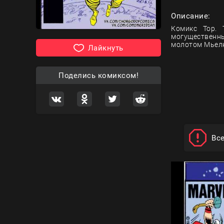
Описание:
Комикс Тор. 
могущественн
молотом Мьелн
Лайкнуть
Поделись комиксом!
Вс