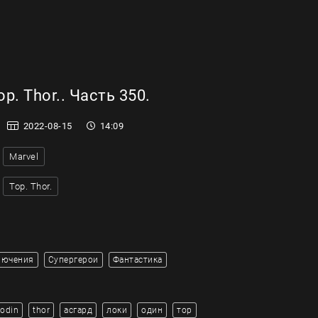
р. Thor.. Часть 350.
2022-08-15
14:09
Marvel
Тор. Thor.
лючения
Супергерои
Фантастика
odin
thor
асгард
локи
один
тор