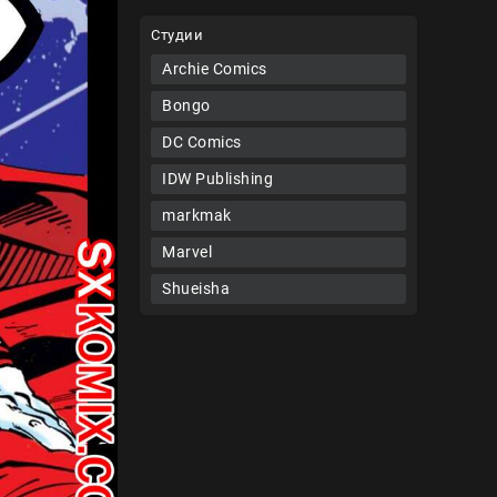
Студии
Archie Comics
Bongo
DC Comics
IDW Publishing
markmak
Marvel
Shueisha