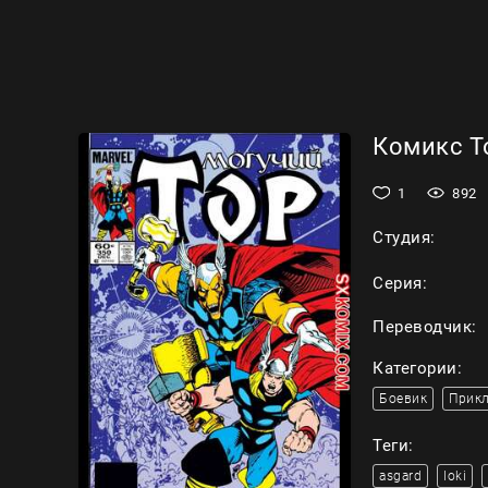
Комикс То
1
892
Студия:
Серия:
Переводчик:
Категории:
Боевик
Прик
Теги:
asgard
loki