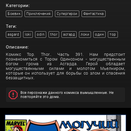
Категории:
Боевик
Приключения
Супергерои
Фантастика
Теги:
asgard
loki
odin
thor
асгард
локи
один
тор
Описание:
Комикс Тор. Thor.. Часть 391. Нам предстоит
познакомиться с Тором Одинсоном - могущественным
богом грома из Асгарда. Герой обладает
могущественными силами и молотом Мьелниром,
которые он использует для борьбы со злом и спасения
беззащитных.
Все персонажи данного комикса вымышленные. Не
повторяйте это дома.