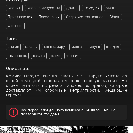
Боевик
Боевые Искусства
Драма
Комедия
Манга
Приключения
Психология
Сверхъестественное
Сёнэн
Фэнтези
Теги:
аниме
какаши
конохамару
манга
наруто
ниндзя
подросток
сакура
саске
япония
Описание:
Комикс Наруто. Naruto. Часть 335. Наруто вместе со
своей командой продолжает свою опасную миссию. На
своем пути они встречают множество врагов, которые
доставляют им огромные неприятности, мешающие
героям.
Все персонажи данного комикса вымышленные. Не
повторяйте это дома.