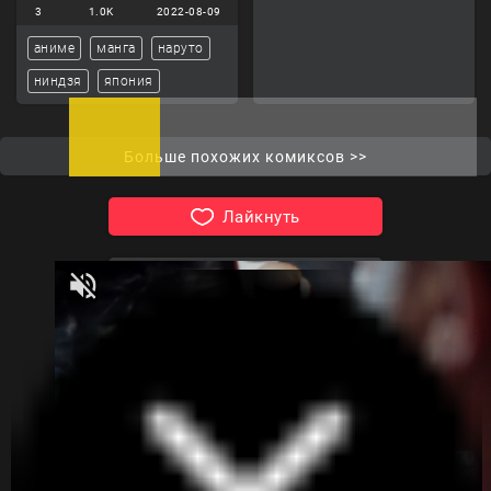
3
1.0K
2022-08-09
аниме
манга
наруто
ниндзя
япония
Больше похожих комиксов >>
Лайкнуть
Поделись комиксом!
Комиксы
Telegram