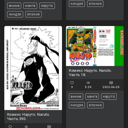
ниндзя
япония
аниме
манга
наруто
ниндзя
япония
Комикс Наруто. Naruto.
Часть 18.
3
5.2K
2022-04-29
аниме
манга
наруто
ниндзя
япония
Комикс Наруто. Naruto.
Часть 390.