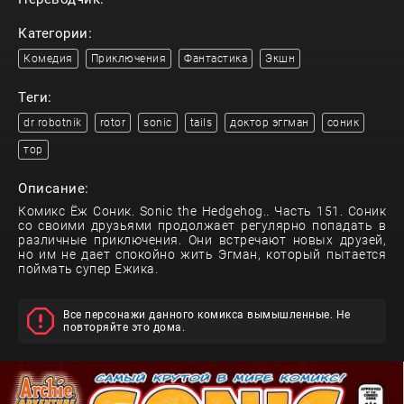
Категории:
Комедия
Приключения
Фантастика
Экшн
Теги:
dr robotnik
rotor
sonic
tails
доктор эггман
соник
тор
Описание:
Комикс Ёж Соник. Sonic the Hedgehog.. Часть 151. Соник
со своими друзьями продолжает регулярно попадать в
различные приключения. Они встречают новых друзей,
но им не дает спокойно жить Эгман, который пытается
поймать супер Ежика.
Все персонажи данного комикса вымышленные. Не
повторяйте это дома.