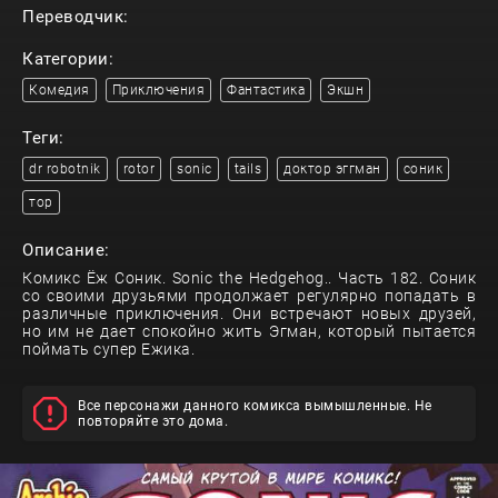
Переводчик:
Категории:
Комедия
Приключения
Фантастика
Экшн
Теги:
dr robotnik
rotor
sonic
tails
доктор эггман
соник
тор
Описание:
Комикс Ёж Соник. Sonic the Hedgehog.. Часть 182. Соник
со своими друзьями продолжает регулярно попадать в
различные приключения. Они встречают новых друзей,
но им не дает спокойно жить Эгман, который пытается
поймать супер Ежика.
Все персонажи данного комикса вымышленные. Не
повторяйте это дома.