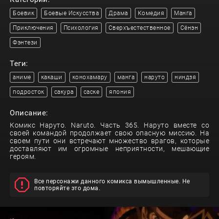
Боевик
Боевые Искусства
Драма
Комедия
Манга
Приключения
Психология
Сверхъестественное
Сёнэн
Фэнтези
Теги:
аниме
какаши
конохамару
манга
наруто
ниндзя
подросток
сакура
саске
япония
Описание:
Комикс Наруто. Naruto. Часть 365. Наруто вместе со
своей командой продолжает свою опасную миссию. На
своем пути они встречают множество врагов, которые
доставляют им огромные неприятности, мешающие
героям.
Все персонажи данного комикса вымышленные. Не
повторяйте это дома.