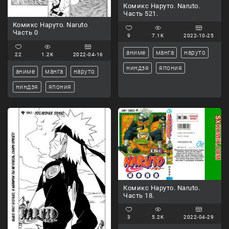
Комикс Наруто. Naruto.
Часть 521.
Комикс Наруто. Naruto
Часть 0
9
7.1K
2022-10-25
аниме
манга
наруто
22
1.2K
2022-04-16
ниндзя
япония
аниме
манга
наруто
ниндзя
япония
Комикс Наруто. Naruto.
Часть 18.
3
5.2K
2022-04-29