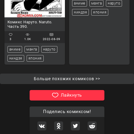
аниме
манга
наруто
ниндзя
япония
Комикс Наруто. Naruto.
Часть 390.
3
1.0K
2022-08-09
аниме
манга
наруто
ниндзя
япония
Больше похожих комиксов >>
Лайкнуть
Поделись комиксом!