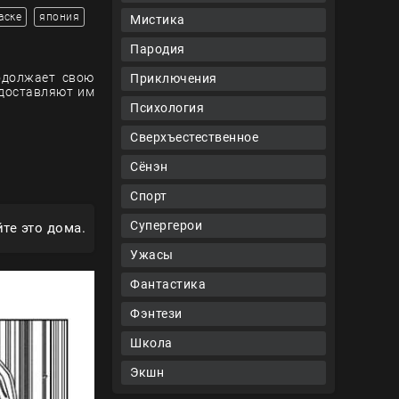
аске
япония
Мистика
Пародия
родолжает свою
Приключения
 доставляют им
Психология
Сверхъестественное
Сёнэн
Спорт
Супергерои
те это дома.
Ужасы
Фантастика
Фэнтези
Школа
Экшн