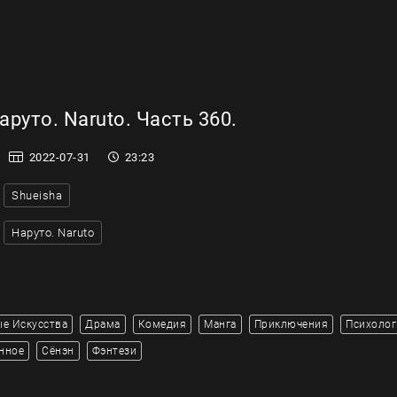
руто. Naruto. Часть 360.
2022-07-31
23:23
Shueisha
Наруто. Naruto
е Искусства
Драма
Комедия
Манга
Приключения
Психолог
нное
Сёнэн
Фэнтези