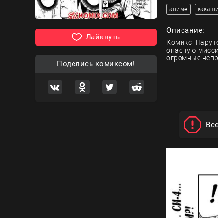
аниме
какаш
Описание:
Лайкнуть
Комикс Наруто
опасную мисси
огромные непр
Поделись комиксом!
Вс