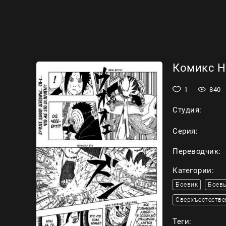
Комикс На
1
840
Студия:
Серия:
Переводчик:
Категории:
Боевик
Боевы
Сверхъестестве
Теги: