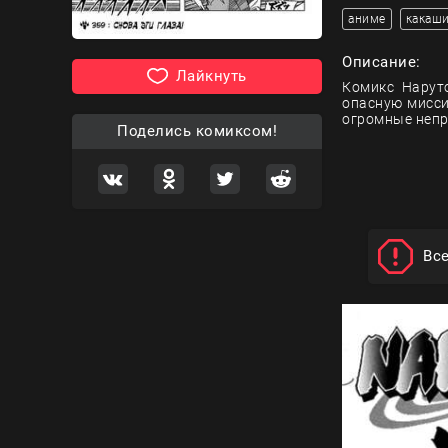
аниме
какаш
Описание:
Лайкнуть
Комикс Наруто
опасную мисси
огромные непр
Поделись комиксом!
Вс