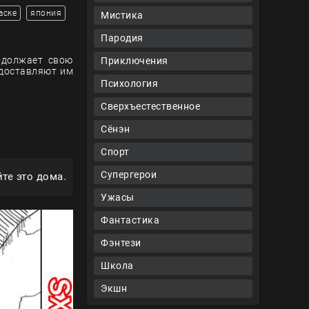
аске
япония
Мистика
Пародия
родолжает свою
Приключения
 доставляют им
Психология
Сверхъестественное
Сёнэн
Спорт
Супергерои
те это дома.
Ужасы
Фантастика
Фэнтези
Школа
Экшн