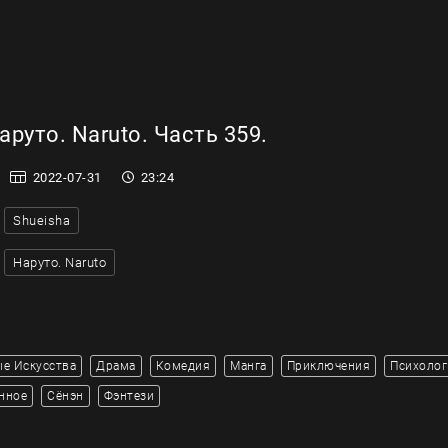
руто. Naruto. Часть 359.
2022-07-31
23:24
Shueisha
Наруто. Naruto
е Искусства
Драма
Комедия
Манга
Приключения
Психолог
нное
Сёнэн
Фэнтези