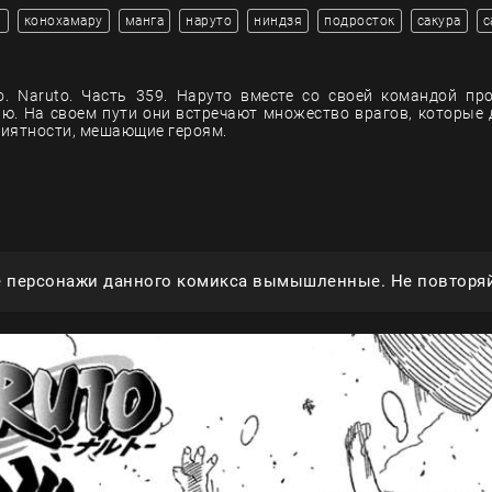
и
конохамару
манга
наруто
ниндзя
подросток
сакура
с
. Naruto. Часть 359. Наруто вместе со своей командой п
ю. На своем пути они встречают множество врагов, которые
иятности, мешающие героям.
е персонажи данного комикса вымышленные. Не повторяй