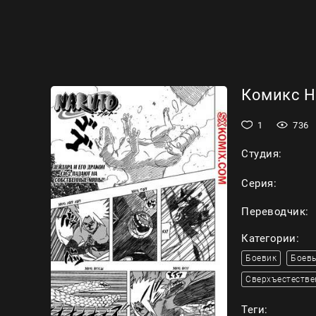
Комикс На
1
736
Студия:
Серия:
Переводчик:
Категории:
Боевик
Боевы
Сверхъестестве
Теги: