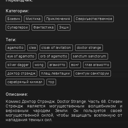
Переводчик:
Категории:
Боевик
Мистика
Приключения
Сверхъестественное
Супергерои
Фантастика
Экшн
Теги:
agamotto
clea
cloak of levitation
doctor strange
eye of agamotto
orb of agamotto
sanctum sanctorum
silver dagger
wong
агамотто
вонг
глаз агамотто
доктор стрэндж
плащ левитации
санктум санкторум
серебряный кинжал
тор
Описание:
Комикс Доктор Стрэндж. Doctor Strange. Часть 68. Стивен
Стрендж является могущественным волшебником и
верховным чародем Земли. Он пользуется своей
могущественной силой, чтобы защищать вселенную от
нападания темных сил.