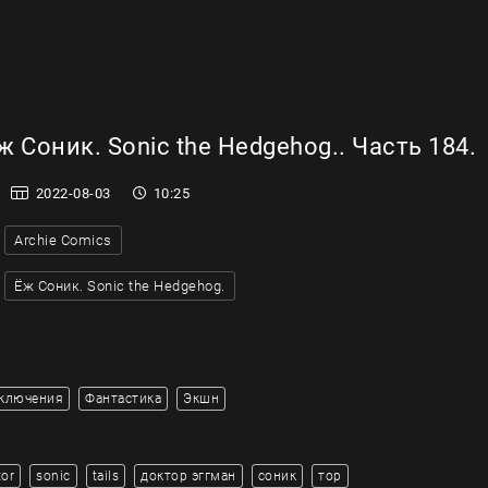
 Соник. Sonic the Hedgehog.. Часть 184.
2022-08-03
10:25
Archie Comics
Ёж Соник. Sonic the Hedgehog.
ключения
Фантастика
Экшн
tor
sonic
tails
доктор эггман
соник
тор