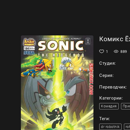
Комикс Ёж
1
889
Студия:
Серия:
Переводчик:
Категории:
Комедия
При
Теги:
dr robotnik
ro