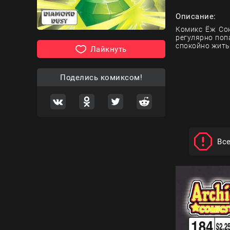
Описание:
Комикс Ёж Сон
регулярно поп
спокойно жить
Лайкнуть
Поделись комиксом!
Вс