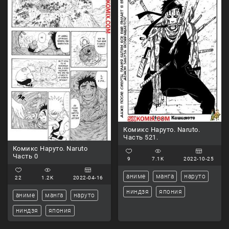
Комикс Наруто. Naruto.
Часть 521.
Комикс Наруто. Naruto
Часть 0
9
7.1K
2022-10-25
аниме
манга
наруто
22
1.2K
2022-04-16
ниндзя
япония
аниме
манга
наруто
ниндзя
япония