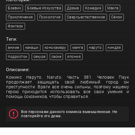
Боевик
Боевые Искусства
Драма
Комедия
Манга
Приключения
Психология
Сверхъестественное
Сёнэн
Фэнтези
Теги:
аниме
какаши
конохамару
манга
наруто
ниндзя
подросток
сакура
саске
япония
Описание:
Комикс Наруто. Naruto. Часть 381. Человек Паук
продолжает защищать свой любимый город он
преступности. Враги все очень сильны, поэтому нашему
герою приходится использовать все свои умения и
помощь союзников, чтобы справиться.
Все персонажи данного комикса вымышленные. Не
повторяйте это дома.