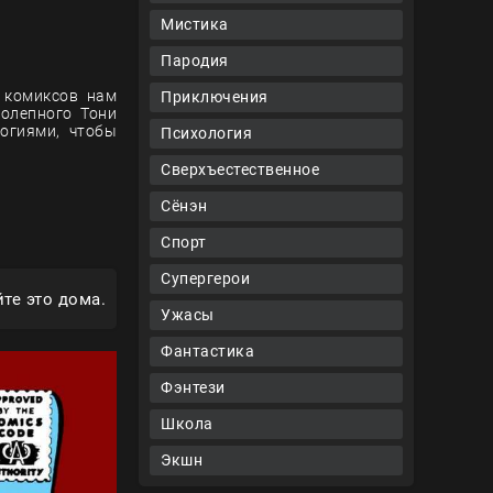
Мистика
Пародия
и комиксов нам
Приключения
колепного Тони
логиями, чтобы
Психология
Сверхъестественное
Сёнэн
Спорт
Супергерои
те это дома.
Ужасы
Фантастика
Фэнтези
Школа
Экшн