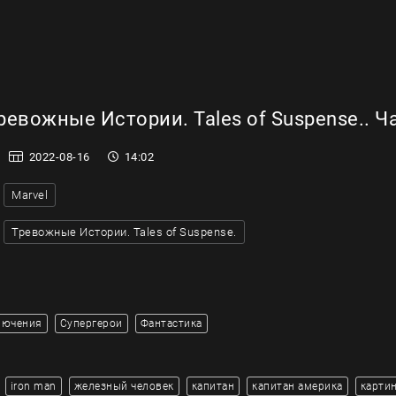
евожные Истории. Tales of Suspense.. Ча
2022-08-16
14:02
Marvel
Тревожные Истории. Tales of Suspense.
лючения
Супергерои
Фантастика
iron man
железный человек
капитан
капитан америка
карти