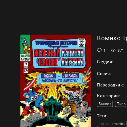
Комикс Тр
1
871
Студия:
Серия:
Переводчик:
Категории:
Боевик
Прик
Теги:
captain america