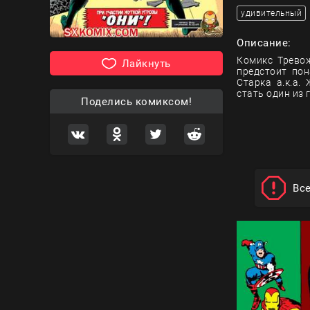
удивительный
Описание:
Комикс Тревож
Лайкнуть
предстоит пон
Старка а.к.а.
стать один из
Поделись комиксом!
Вс