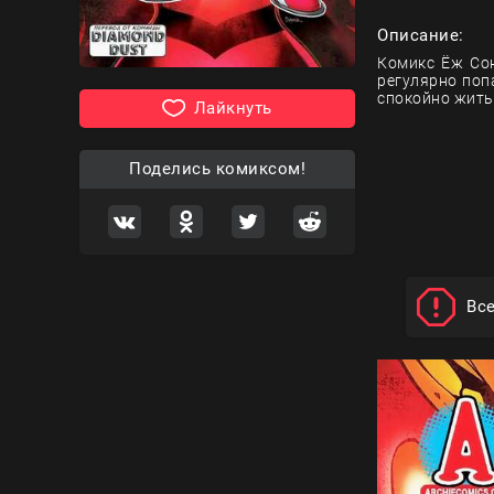
Описание:
Комикс Ёж Сон
регулярно поп
спокойно жить
Лайкнуть
Поделись комиксом!
Вс