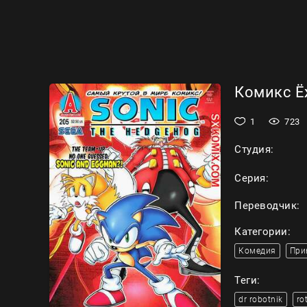
Комикс Ёж
1
723
Студия:
Серия:
Переводчик:
Категории:
Комедия
При
Теги:
dr robotnik
ro