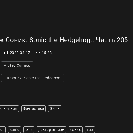
 Соник. Sonic the Hedgehog.. Часть 205.
2022-08-17
15:23
Archie Comics
Ёж Соник. Sonic the Hedgehog.
ключения
Фантастика
Экшн
tor
sonic
tails
доктор эггман
соник
тор