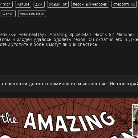
er man
vulture
дум
осьминог
песочный человек
стервятник
факел
человек паук
ельный ЧеловекПаук. Amazing SpiderMan. Часть 52. Человек 
алом и злодей удалось одолеть героя. Он схватил его и Дж
сте и утопить в воде. Смогут ли они спастись.
е персонажи данного комикса вымышленные. Не повторяй