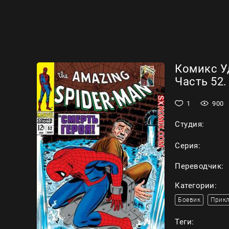
Комикс У
Часть 52.
1
900
Студия:
Серия:
Переводчик:
Категории:
Боевик
Прик
Теги: