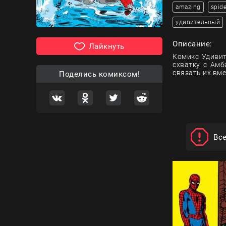
amazing
spid
удивительный
Описание:
Лайкнуть
Комикс Удивит
схватку с Амб
связать их вме
Поделись комиксом!
Вс