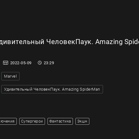
дивительный ЧеловекПаук. Amazing Spid
2022-05-09
23:29
Marvel
Удивительный ЧеловекПаук. Amazing SpiderMan
лючения
Супергерои
Фантастика
Экшн