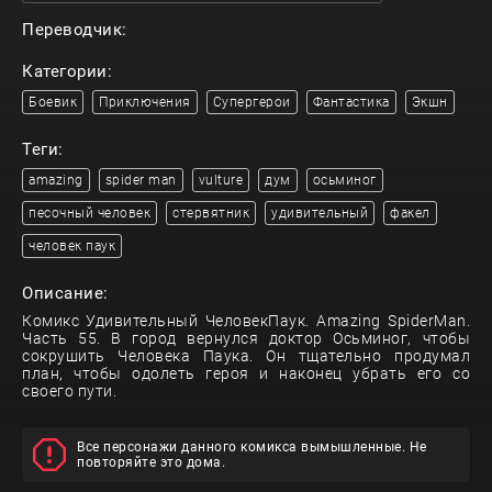
Переводчик:
Категории:
Боевик
Приключения
Супергерои
Фантастика
Экшн
Теги:
amazing
spider man
vulture
дум
осьминог
песочный человек
стервятник
удивительный
факел
человек паук
Описание:
Комикс Удивительный ЧеловекПаук. Amazing SpiderMan.
Часть 55. В город вернулся доктор Осьминог, чтобы
сокрушить Человека Паука. Он тщательно продумал
план, чтобы одолеть героя и наконец убрать его со
своего пути.
Все персонажи данного комикса вымышленные. Не
повторяйте это дома.