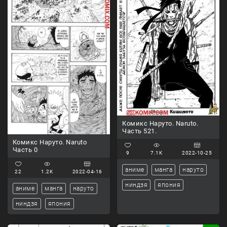
Комикс Наруто. Naruto.
Часть 521.
Комикс Наруто. Naruto
Часть 0
9
7.1K
2022-10-25
аниме
манга
наруто
22
1.2K
2022-04-16
ниндзя
япония
аниме
манга
наруто
ниндзя
япония