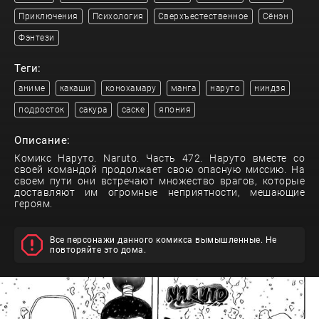
Приключения
Психология
Сверхъестественное
Сёнэн
Фэнтези
Теги:
аниме
какаши
конохамару
манга
наруто
ниндзя
подросток
сакура
саске
япония
Описание:
Комикс Наруто. Naruto. Часть 472. Наруто вместе со
своей командой продолжает свою опасную миссию. На
своем пути они встречают множество врагов, которые
доставляют им огромные неприятности, мешающие
героям.
Все персонажи данного комикса вымышленные. Не
повторяйте это дома.