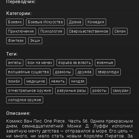
Переводчик:
Категории:
Боевик
Боевые Искусства
Драма
Комедия
Приключения
Психология
Сверхъестественное
Сёнэн
Фэнтези
Экшн
Теги:
ангелы
бои на мечах
борьба за власть
военные
волшебные существа
драконы
дружба
зверолюди
зомби
медицина
нежить
ниндзя
огнестрельное оружие
разумные расы
роботы
самураи
холодное оружие
Описание:
Комикс Ван Пис. One Piece.. Часть 56. Одним прекрасным
днем, семнадцатилетний Монки Д. Луффи исполнил
заветную мечту детства — отправился в море. Его цель —
ни много, ни мало стать новым Королём Пиратов. За