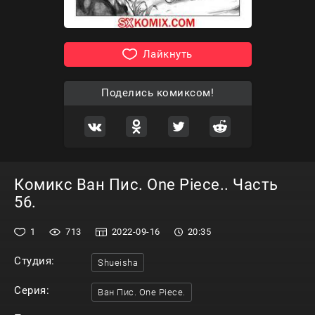
Лайкнуть
Поделись комиксом!
Комикс Ван Пис. One Piece.. Часть
56.
1
713
2022-09-16
20:35
Студия:
Shueisha
Серия:
Ван Пис. One Piece.