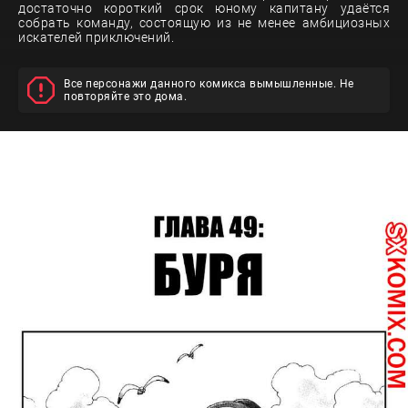
достаточно короткий срок юному капитану удаётся
собрать команду, состоящую из не менее амбициозных
искателей приключений.
Все персонажи данного комикса вымышленные. Не
повторяйте это дома.