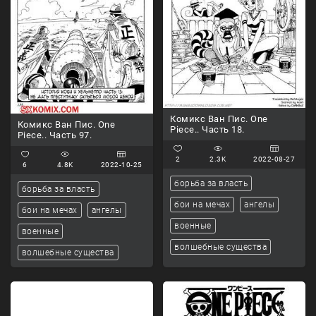
Комикс Ван Пис. One
Комикс Ван Пис. One
Piece.. Часть 18.
Piece.. Часть 97.
2
2.3K
2022-08-27
6
4.8K
2022-10-25
борьба за власть
борьба за власть
бои на мечах
ангелы
бои на мечах
ангелы
военные
военные
волшебные существа
волшебные существа