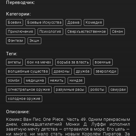
Переводчик:
Категории:
Боевик
Боевые Искусства
Драма
Комедия
Приключения
Психология
Сверхъестественное
Сёнэн
Фэнтези
Экшн
Теги:
ангелы
бои на мечах
борьба за власть
военные
волшебные существа
драконы
дружба
зверолюди
зомби
медицина
нежить
ниндзя
огнестрельное оружие
разумные расы
роботы
самураи
холодное оружие
Описание:
Комикс Ван Пис. One Piece.. Часть 49. Одним прекрасным
днем, семнадцатилетний Монки Д. Луффи исполнил
заветную мечту детства — отправился в море. Его цель —
ни много, ни мало стать новым Королём Пиратов. За