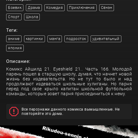
Боевик
Драма
Комедия
Приключения
Сёнэн
Спорт
Школа
Теги:
аниме
картинки
манга
подросток
удивительный
япония
Описание:
Комикс Айшилд 21. Eyeshield 21.. Часть 166. Молодой
парень пошел в старшую школу, думая, что начнет новой
жизнь без издевательств. Но не тут то было и над
продолжают издеваться школьные хулиганы. Но парня
перед под свое крыло капитан школьной футбольной
команды, которые зовет парня присоединиться к нему.
Все персонажи данного комикса вымышленные. Не
повторяйте это дома.