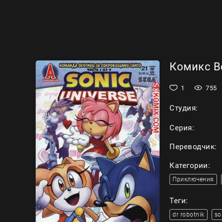
Комикс Вс
1
755
Студия:
Серия:
Переводчик:
Категории:
Приключения
Теги:
dr robotnik
so