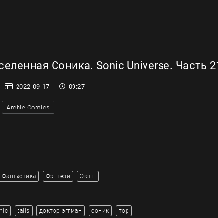
еленная Соника. Sonic Universe. Часть 2
2022-09-17
09:27
Archie Comics
Фантастика
Фэнтези
Экшн
nic
tails
доктор эггман
соник
тор