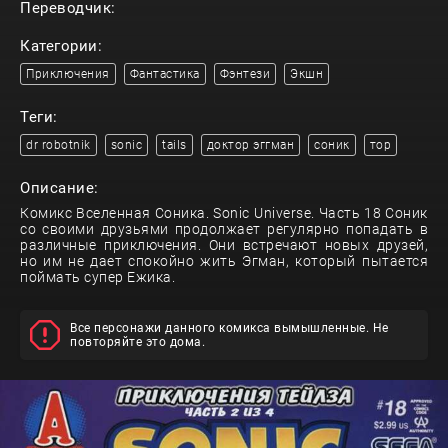
Переводчик:
Категории:
Приключения
Фантастика
Фэнтези
Экшн
Теги:
dr robotnik
sonic
tails
доктор эггман
соник
тор
Описание:
Комикс Вселенная Соника. Sonic Universe. Часть 18 Соник
со своими друзьями продолжает регулярно попадать в
различные приключения. Они встречают новых друзей,
но им не дает спокойно жить Эгман, который пытается
поймать супер Ежика.
Все персонажи данного комикса вымышленные. Не
повторяйте это дома.