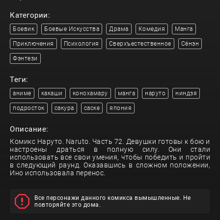
Категории:
Боевик
Боевые Искусства
Драма
Комедия
Манга
Приключения
Психология
Сверхъестественное
Сёнэн
Фэнтези
Теги:
аниме
какаши
конохамару
манга
наруто
ниндзя
подросток
сакура
саске
япония
Описание:
Комикс Наруто. Naruto. Часть 72. Девушки готовы к бою и
настроены драться в полную силу. Они стали
использовать все свои умения, чтобы победить и пройти
в следующий раунд. Оказавшись в сложном положении,
Ино использовала перенос.
Все персонажи данного комикса вымышленные. Не
повторяйте это дома.