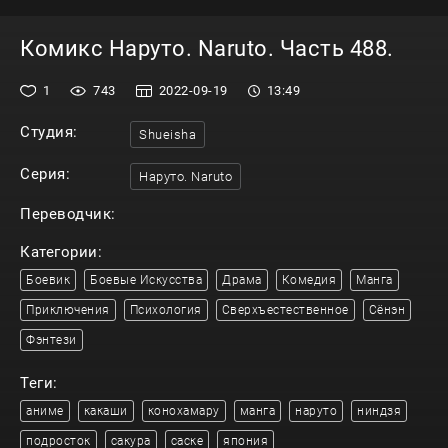
Комикс Наруто. Naruto. Часть 488.
1
743
2022-09-19
13:49
Студия:
Shueisha
Серия:
Наруто. Naruto
Переводчик:
Категории:
Боевик
Боевые Искусства
Драма
Комедия
Манга
Приключения
Психология
Сверхъестественное
Сёнэн
Фэнтези
Теги:
аниме
какаши
конохамару
манга
наруто
ниндзя
подросток
сакура
саске
япония