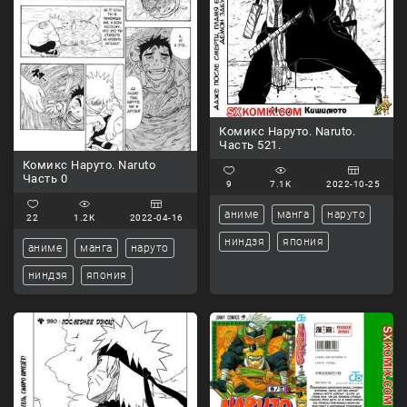
Комикс Наруто. Naruto.
Часть 521.
Комикс Наруто. Naruto
Часть 0
9
7.1K
2022-10-25
аниме
манга
наруто
22
1.2K
2022-04-16
ниндзя
япония
аниме
манга
наруто
ниндзя
япония