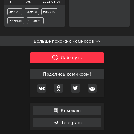
3
1.0K
2022-08-09
аниме
манга
наруто
ниндзя
япония
Больше похожих комиксов >>
Лайкнуть
Поделись комиксом!
Комиксы
Telegram