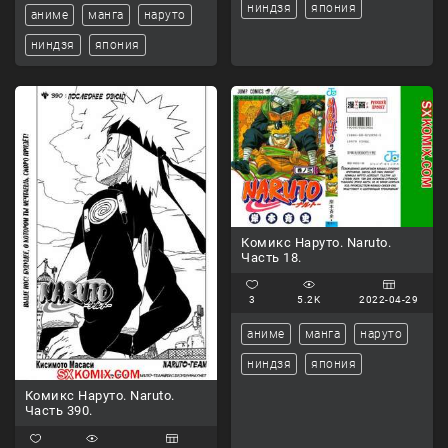
ниндзя
япония
аниме
манга
наруто
ниндзя
япония
Комикс Наруто. Naruto.
Часть 18.
3
5.2K
2022-04-29
аниме
манга
наруто
ниндзя
япония
Комикс Наруто. Naruto.
Часть 390.