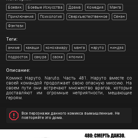
Боевик
Боевые Искусства
Драма
Комедия
Манга
Приключения
Психология
Сверхъестественное
Сёнэн
Фэнтези
Теги:
аниме
какаши
конохамару
манга
наруто
ниндзя
подросток
сакура
саске
япония
Описание:
Комикс Наруто. Naruto. Часть 481. Наруто вместе со
своей командой продолжает свою опасную миссию. На
своем пути они встречают множество врагов, которые
доставляют им огромные неприятности, мешающие
героям.
Все персонажи данного комикса вымышленные. Не
повторяйте это дома.