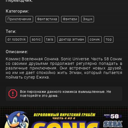
Переводчик:
Категории:
Приключения
Фантастика
Фэнтези
Экшн
Теги:
dr robotnik
sonic
tails
доктор эггман
соник
тор
Описание:
Комикс Вселенная Соника. Sonic Universe. Часть 58 Соник
со своими друзьями продолжает регулярно попадать в
различные приключения. Они встречают новых друзей,
но им не дает спокойно жить Эгман, который пытается
поймать супер Ежика.
Все персонажи данного комикса вымышленные. Не
повторяйте это дома.