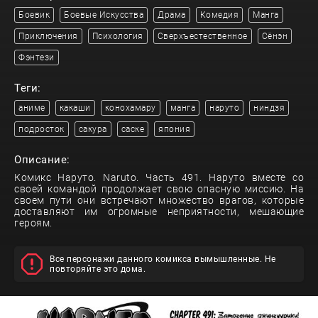
Боевик
Боевые Искусства
Драма
Комедия
Манга
Приключения
Психология
Сверхъестественное
Сёнэн
Фэнтези
Теги:
аниме
какаши
конохамару
манга
наруто
ниндзя
подросток
сакура
саске
япония
Описание:
Комикс Наруто. Naruto. Часть 491. Наруто вместе со
своей командой продолжает свою опасную миссию. На
своем пути они встречают множество врагов, которые
доставляют им огромные неприятности, мешающие
героям.
Все персонажи данного комикса вымышленные. Не
повторяйте это дома.