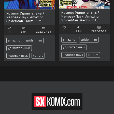
Комикс Удивительный
Комикс Удивительный
ЧеловекПаук. Amazing
ЧеловекПаук. Amazing
SpiderMan. Часть 561.
SpiderMan. Часть 562.
1
1.0K
2022-07-31
1
840
2022-07-31
amazing
spider man
amazing
spider man
удивительный
удивительный
человек паук
vulture
человек паук
vulture