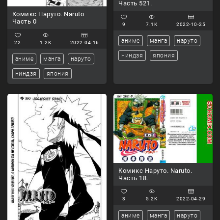
Часть 521.
Комикс Наруто. Naruto
Часть 0
9
7.1K
2022-10-25
аниме
манга
наруто
22
1.2K
2022-04-16
ниндзя
япония
аниме
манга
наруто
ниндзя
япония
Комикс Наруто. Naruto.
Часть 18.
3
5.2K
2022-04-29
аниме
манга
наруто