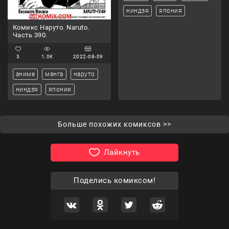
ниндзя
япония
Комикс Наруто. Naruto.
Часть 390.
3
1.0K
2022-08-09
аниме
манга
наруто
ниндзя
япония
Больше похожих комиксов >>
Лайкнуть
Поделись комиксом!