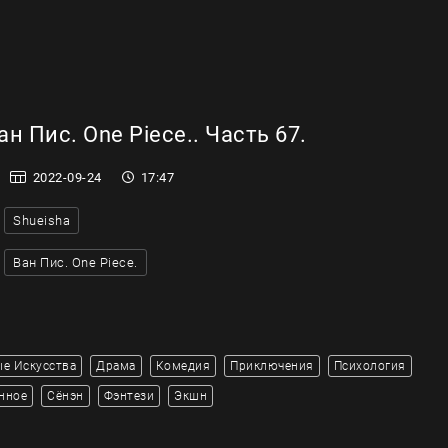
н Пис. One Piece.. Часть 67.
2022-09-24
17:47
Shueisha
Ван Пис. One Piece.
е Искусства
Драма
Комедия
Приключения
Психология
нное
Сёнэн
Фэнтези
Экшн