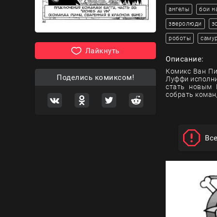
ангелы
бои н
зверолюди
з
роботы
саму
Лайкнуть
Описание:
Комикс Ван Пи
Поделись комиксом!
Луффи исполни
стать новым 
собрать коман
Вс