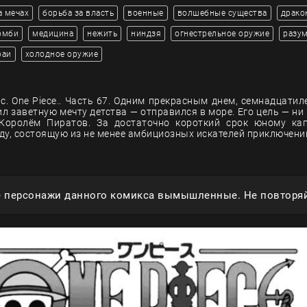
а мечах
борьба за власть
военные
волшебные существа
драко
омби
медицина
нежить
ниндзя
огнестрельное оружие
разу
раи
холодное оружие
с. One Piece.. Часть 67. Одним прекрасным днем, семнадцатил
л заветную мечту детства — отправился в море. Его цель — ни 
Королём Пиратов. За достаточно короткий срок юному кап
ду, состоящую из не менее амбициозных искателей приключени
е персонажи данного комикса вымышленные. Не повторяй