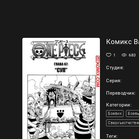
Комикс Ва
1
683
Студия:
Серия:
Переводчик:
Категории:
Боевик
Боевы
Сверхъестестве
Теги: