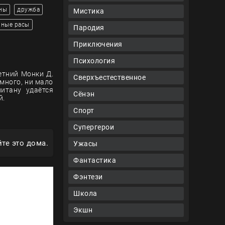
ны
дружба
Мистика
мные расы
Пародия
Приключения
Психология
етний Монки Д.
Сверхъестественное
много, ни мало
итану удаётся
Сёнэн
й.
Спорт
Супергерои
те это дома.
Ужасы
Фантастика
Фэнтези
Школа
Экшн