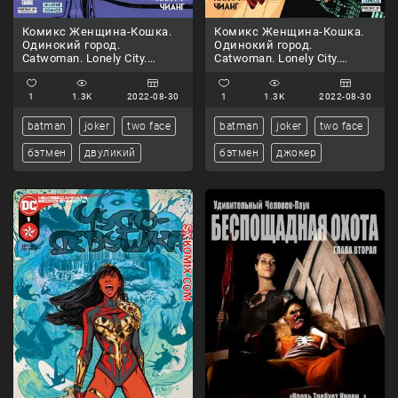
Комикс Женщина-Кошка.
Комикс Женщина-Кошка.
Одинокий город.
Одинокий город.
Catwoman. Lonely City.
Catwoman. Lonely City.
Часть 2
Часть 1
1
1.3K
2022-08-30
1
1.3K
2022-08-30
batman
joker
two face
batman
joker
two face
бэтмен
двуликий
бэтмен
джокер