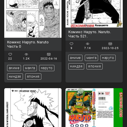
Комикс Наруто. Naruto.
Часть 521.
Комикс Наруто. Naruto
Часть 0
9
7.1K
2022-10-25
аниме
манга
наруто
22
1.2K
2022-04-16
ниндзя
япония
аниме
манга
наруто
ниндзя
япония