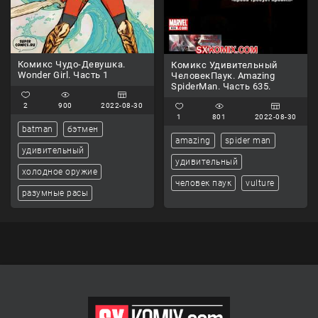
Комикс Чудо-Девушка.
Комикс Удивительный
Wonder Girl. Часть 1
ЧеловекПаук. Amazing
SpiderMan. Часть 635.
2
900
2022-08-30
1
801
2022-08-30
batman
бэтмен
amazing
spider man
удивительный
удивительный
холодное оружие
человек паук
vulture
разумные расы