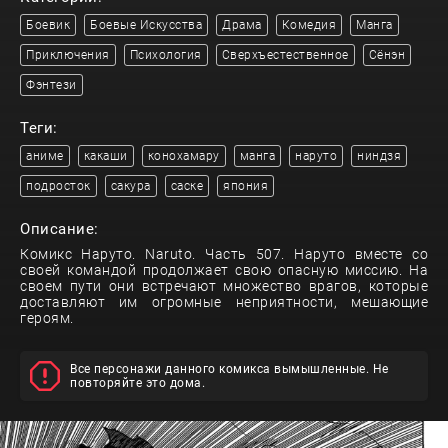
Боевик
Боевые Искусства
Драма
Комедия
Манга
Приключения
Психология
Сверхъестественное
Сёнэн
Фэнтези
Теги:
аниме
какаши
конохамару
манга
наруто
ниндзя
подросток
сакура
саске
япония
Описание:
Комикс Наруто. Naruto. Часть 507. Наруто вместе со
своей командой продолжает свою опасную миссию. На
своем пути они встречают множество врагов, которые
доставляют им огромные неприятности, мешающие
героям.
Все персонажи данного комикса вымышленные. Не
повторяйте это дома.