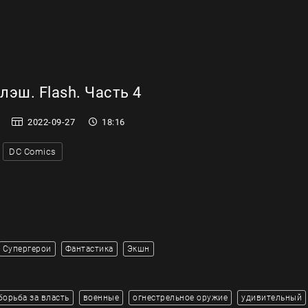
эш. Flash. Часть 4
2022-09-27
18:16
DC Comics
Супергерои
Фантастика
Экшн
борьба за власть
военные
огнестрельное оружие
удивительный