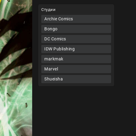
Студии
Archie Comics
Bongo
DC Comics
IDW Publishing
markmak
Marvel
Shueisha