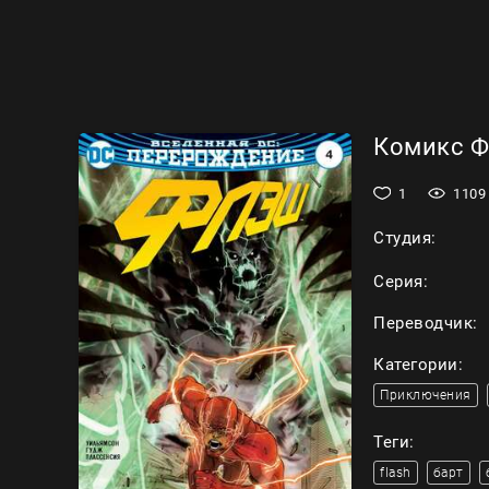
Комикс Фл
1
1109
Студия:
Серия:
Переводчик:
Категории:
Приключения
Теги:
flash
барт