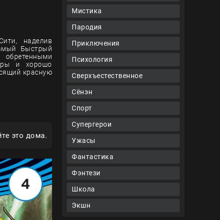
Мистика
Пародия
Сити, наделив
Приключения
Самый Быстрый
я обретенными
Психология
теры и хорошо
осящий красную
Сверхъестественное
Сёнэн
Спорт
Супергерои
те это дома.
Ужасы
Фантастика
Фэнтези
Школа
Экшн