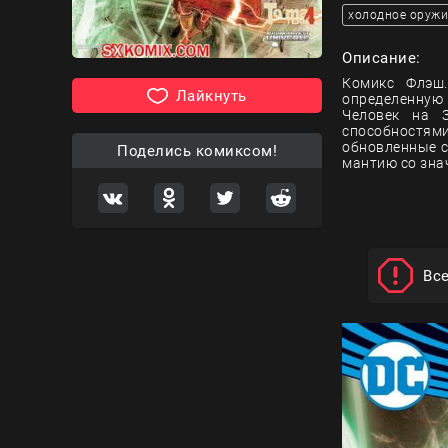
холодное оружи
Описание:
Комикс Флэш.
Лайкнуть
определенную
Человек на З
способностям
обновленные с
Поделись комиксом!
мантию со знач
Вс