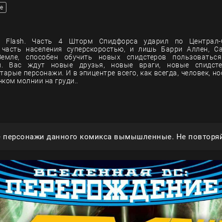
е
 Flash. Часть 4 Шторм Спидфорса ударил по Централ-
 часть населения суперскоростью, и лишь Барри Аллен, 
емле, способен обучить новых спидстеров пользоватьс
и. Вас ждут новые друзья, новые враги, новые спидс
тарые персонажи. И в эпицентре всего, как всегда, человек, н
ком молнии на груди..
е персонажи данного комикса вымышленные. Не повторяй