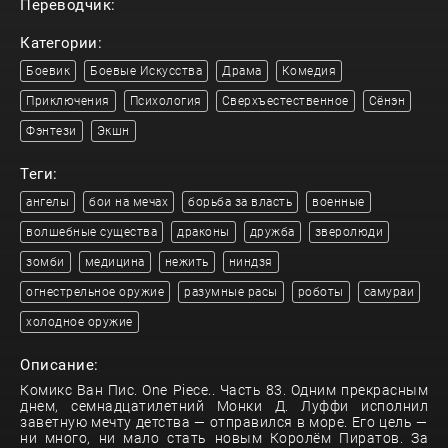
Переводчик:
Категории:
Боевик
Боевые Искусства
Драма
Комедия
Приключения
Психология
Сверхъестественное
Сёнэн
Фэнтези
Экшн
Теги:
ангелы
бои на мечах
борьба за власть
военные
волшебные существа
драконы
дружба
зверолюди
зомби
медицина
нежить
ниндзя
огнестрельное оружие
разумные расы
роботы
самураи
холодное оружие
Описание:
Комикс Ван Пис. One Piece.. Часть 83. Одним прекрасным
днем, семнадцатилетний Монки Д. Луффи исполнил
заветную мечту детства — отправился в море. Его цель —
ни много, ни мало стать новым Королём Пиратов. За