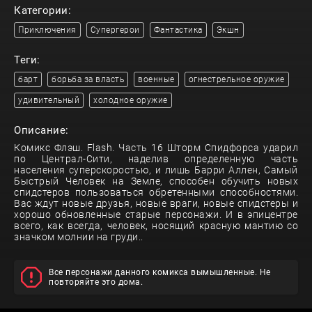
Категории:
Приключения
Супергерои
Фантастика
Экшн
Теги:
барт
борьба за власть
военные
огнестрельное оружие
удивительный
холодное оружие
Описание:
Комикс Флэш. Flash. Часть 16 Шторм Спидфорса ударил
по Централ-Сити, наделив определенную часть
населения суперскоростью, и лишь Барри Аллен, Самый
Быстрый Человек на Земле, способен обучить новых
спидстеров пользоваться обретенными способностями.
Вас ждут новые друзья, новые враги, новые спидстеры и
хорошо обновленные старые персонажи. И в эпицентре
всего, как всегда, человек, носящий красную мантию со
значком молнии на груди..
Все персонажи данного комикса вымышленные. Не
повторяйте это дома.