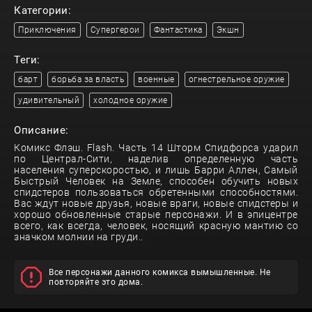
Категории:
Приключения
Супергерои
Фантастика
Экшн
Теги:
барт
борьба за власть
военные
огнестрельное оружие
удивительный
холодное оружие
Описание:
Комикс Флэш. Flash. Часть 14 Шторм Спидфорса ударил
по Централ-Сити, наделив определенную часть
населения суперскоростью, и лишь Барри Аллен, Самый
Быстрый Человек на Земле, способен обучить новых
спидстеров пользоваться обретенными способностями.
Вас ждут новые друзья, новые враги, новые спидстеры и
хорошо обновленные старые персонажи. И в эпицентре
всего, как всегда, человек, носящий красную мантию со
значком молнии на груди..
Все персонажи данного комикса вымышленные. Не
повторяйте это дома.