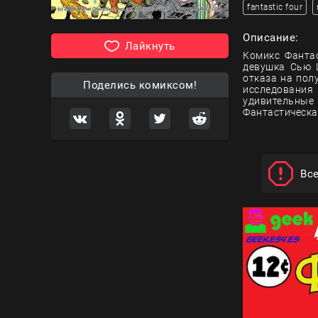
fantastic four
Описание:
Лайкнуть
Комикс Фантас
девушка Сью 
отказа на пол
Поделись комиксом!
исследования
удивительные
Фантастическа
Вс