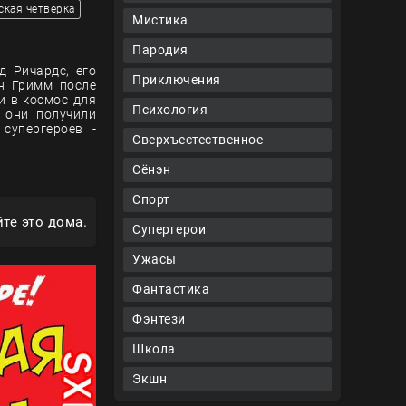
ская четверка
Мистика
Пародия
д Ричардс, его
Приключения
н Гримм после
и в космос для
Психология
 они получили
супергероев -
Сверхъестественное
Сёнэн
Спорт
те это дома.
Супергерои
Ужасы
Фантастика
Фэнтези
Школа
Экшн