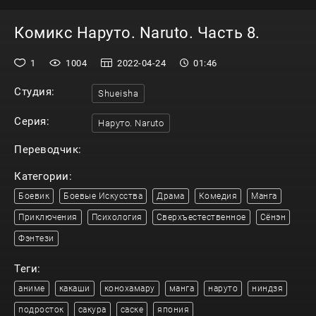
Комикс Наруто. Naruto. Часть 8.
1
1004
2022-04-24
01:46
Студия:
Shueisha
Серия:
Наруто. Naruto
Переводчик:
Категории:
Боевик
Боевые Искусства
Драма
Комедия
Манга
Приключения
Психология
Сверхъестественное
Сёнэн
Фэнтези
Теги:
аниме
какаши
конохамару
манга
наруто
ниндзя
подросток
сакура
саске
япония