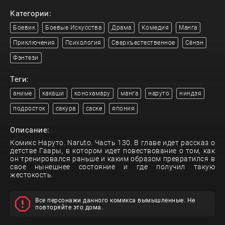
Категории:
Боевик
Боевые Искусства
Драма
Комедия
Манга
Приключения
Психология
Сверхъестественное
Сёнэн
Фэнтези
Теги:
аниме
какаши
конохамару
манга
наруто
ниндзя
подросток
сакура
саске
япония
Описание:
Комикс Наруто. Naruto. Часть 130. В главе идет рассказ о
детстве Гаары, в котором идет повествование о том, как
он тренировался раньше и каким образом превратился в
свое нынешнее состояние и где получил такую
жестокость.
Все персонажи данного комикса вымышленные. Не
повторяйте это дома.