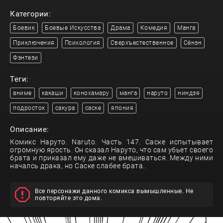
Категории:
Боевик
Боевые Искусства
Драма
Комедия
Манга
Приключения
Психология
Сверхъестественное
Сёнэн
Фэнтези
Теги:
аниме
какаши
конохамару
манга
наруто
ниндзя
подросток
сакура
саске
япония
Описание:
Комикс Наруто. Naruto. Часть 147. Саске испытывает
огромную ярость. Он сказал Наруто, что сам убьет своего
брата и приказал ему даже не вмешиваться. Между ними
началсь драка, но Саске слабее брата..
Все персонажи данного комикса вымышленные. Не
повторяйте это дома.