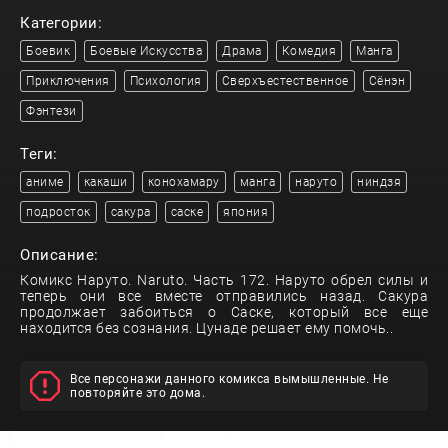
Категории:
Боевик
Боевые Искусства
Драма
Комедия
Манга
Приключения
Психология
Сверхъестественное
Сёнэн
Фэнтези
Теги:
аниме
какаши
конохамару
манга
наруто
ниндзя
подросток
сакура
саске
япония
Описание:
Комикс Наруто. Naruto. Часть 172. Наруто обрел силы и
теперь они все вместе отправились назад. Сакура
продолжает забоиться о Саске, который все еще
находится без сознания. Цунаде решает ему помочь..
Все персонажи данного комикса вымышленные. Не
повторяйте это дома.