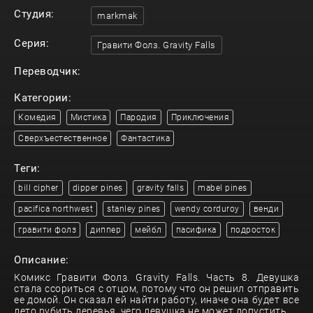
Студия:
markmak
Серия:
Гравити Фолз. Gravity Falls
Переводчик:
Категории:
Комедия
Мистика
Пародия
Приключения
Сверхъестественное
Фантастика
Теги:
bill cipher
dipper pines
gravity falls
mabel pines
pacifica northwest
stanley pines
wendy corduroy
венди
гравити фолз
диппер
мейбл
пасифика
подросток
Описание:
Комикс Гравити Фолз. Gravity Falls. Часть 8. Девушка
стала ссориться с отцом, потому что он решил отправить
ее домой. Он сказал ей найти работу, иначе она будет все
лето рубить деревья, чего девушка не может допустить.