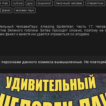
er man
vulture
дум
осьминог
песочный человек
стервятник
факел
человек паук
тельный ЧеловекПаук. Amazing SpiderMan. Часть 17. Челов
тив Зеленого гоблина. Битва проходит сложно, поэтому на
ек факел и вместе им удается справиться со злодеем.
е персонажи данного комикса вымышленные. Не повторяй