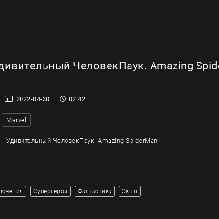
дивительный ЧеловекПаук. Amazing Spid
2022-04-30
02:42
Marvel
Удивительный ЧеловекПаук. Amazing SpiderMan
лючения
Супергерои
Фантастика
Экшн