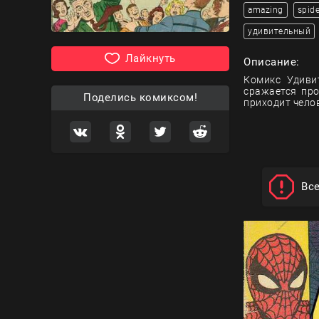
amazing
spid
удивительный
Лайкнуть
Описание:
Комикс Удиви
сражается про
Поделись комиксом!
приходит челов
Вс