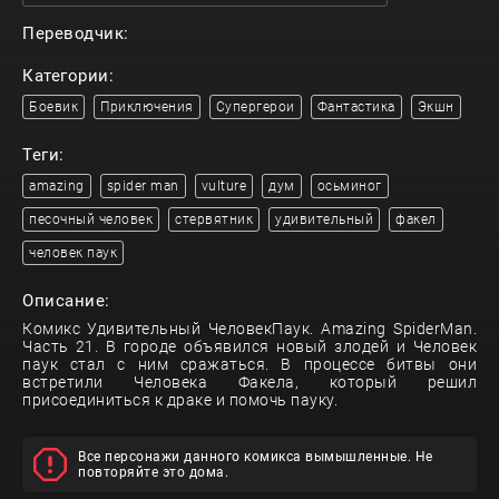
Переводчик:
Категории:
Боевик
Приключения
Супергерои
Фантастика
Экшн
Теги:
amazing
spider man
vulture
дум
осьминог
песочный человек
стервятник
удивительный
факел
человек паук
Описание:
Комикс Удивительный ЧеловекПаук. Amazing SpiderMan.
Часть 21. В городе объявился новый злодей и Человек
паук стал с ним сражаться. В процессе битвы они
встретили Человека Факела, который решил
присоединиться к драке и помочь пауку.
Все персонажи данного комикса вымышленные. Не
повторяйте это дома.