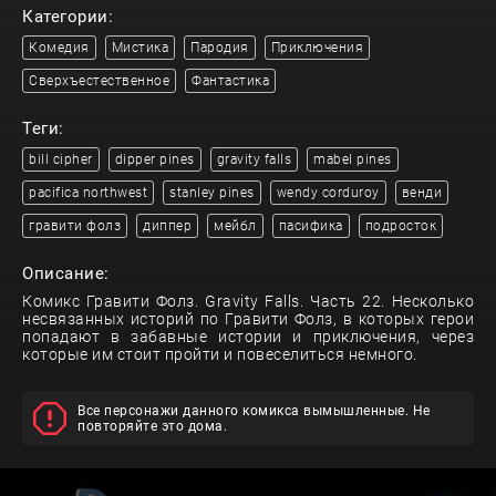
Категории:
Комедия
Мистика
Пародия
Приключения
Сверхъестественное
Фантастика
Теги:
bill cipher
dipper pines
gravity falls
mabel pines
pacifica northwest
stanley pines
wendy corduroy
венди
гравити фолз
диппер
мейбл
пасифика
подросток
Описание:
Комикс Гравити Фолз. Gravity Falls. Часть 22. Несколько
несвязанных историй по Гравити Фолз, в которых герои
попадают в забавные истории и приключения, через
которые им стоит пройти и повеселиться немного.
Все персонажи данного комикса вымышленные. Не
повторяйте это дома.