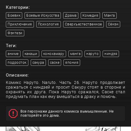
Категории:
Боевик
Боевые Искусства
Драма
Комедия
Манга
Приключения
Психология
Сверхъестественное
Сёнэн
Фэнтези
Теги:
аниме
какаши
конохамару
манга
наруто
ниндзя
подросток
сакура
саске
япония
Описание:
Комикс Наруто. Naruto. Часть 26. Наруто продолжает
сражаться с ниндзей и просит Сакуру стоят в стороне и
охранять их друга. Пока Наруто сражался, Саске стал
придумать план как ему вмешаться в драку и помочь.
Все персонажи данного комикса вымышленные. Не
повторяйте это дома.