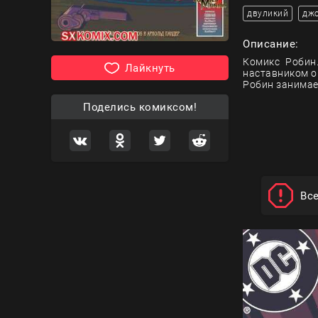
двуликий
дж
Описание:
Комикс Робин.
Лайкнуть
наставником он
Робин занимае
Поделись комиксом!
Вс