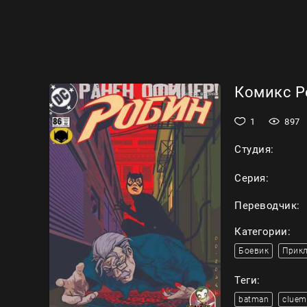
Комикс Ро
1
897
Студия:
Серия:
Переводчик:
Категории:
Боевик
Прик
Теги:
batman
cluem