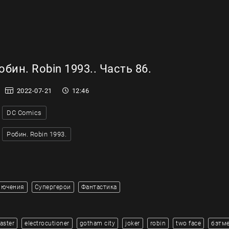
бин. Robin 1993.. Часть 86.
2022-07-21
12:46
DC Comics
Робин. Robin 1993.
лючения
Супергерои
Фантастика
aster
electrocutioner
gotham city
joker
robin
two face
бэтм