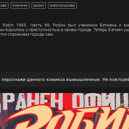
окер
ключник
робин
электрошокер
 Robin 1993.. Часть 86. Робин был учеником Бэтмена и в
и боролись с преступностью в своем городе. Теперь Бэтмен уш
тся спасением города сам.
е персонажи данного комикса вымышленные. Не повторяй