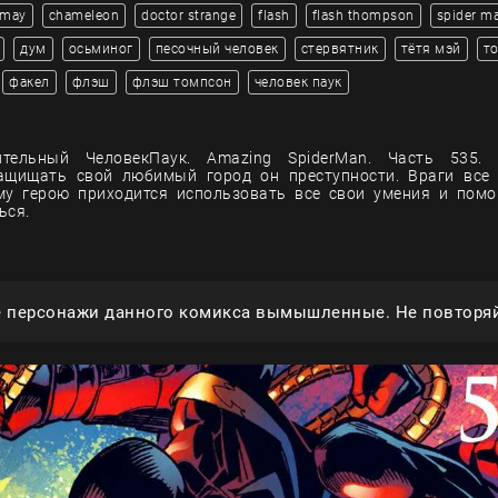
 may
chameleon
doctor strange
flash
flash thompson
spider m
дум
осьминог
песочный человек
стервятник
тётя мэй
т
факел
флэш
флэш томпсон
человек паук
тельный ЧеловекПаук. Amazing SpiderMan. Часть 535.
ащищать свой любимый город он преступности. Враги все 
му герою приходится использовать все свои умения и помо
ься.
е персонажи данного комикса вымышленные. Не повторяй