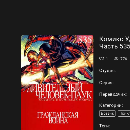
Комикс У
Часть 535
1
776
Студия:
Серия:
Переводчик:
Категории:
Боевик
Прик
Теги: