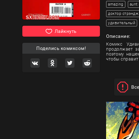
amazing
aunt
доктор стрэндж
удивительный
Лайкнуть
Описание:
Комикс Удиви
Поделись комиксом!
продолжает з
поэтому наше
чтобы справит
Вс