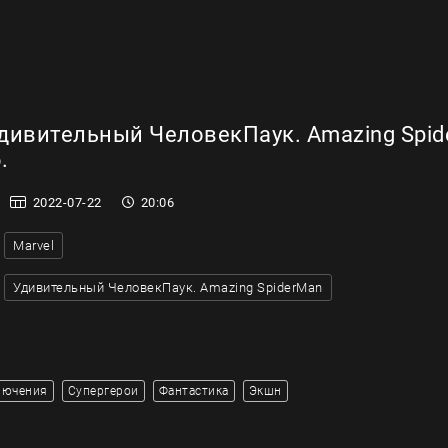
дивительный ЧеловекПаук. Amazing Spid
.
2022-07-22
20:06
Marvel
Удивительный ЧеловекПаук. Amazing SpiderMan
лючения
Супергерои
Фантастика
Экшн