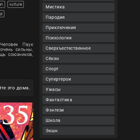
an
vulture
Мистика
ор
Пародия
Приключения
Психология
 Человек Паук
Сверхъестественное
очень сильны,
щь союзников,
Сёнэн
Спорт
Супергерои
те это дома.
Ужасы
Фантастика
Фэнтези
Школа
Экшн